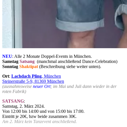
NEU
: Alle 2 Monate Doppel-Events in München.
Samstag
Satsang
(manchmal anschließend Dance-Celebration)
Sonntag
Shaktipat
(Beschreibung siehe weiter unten).
Ort
:
Lachdach Pling
, München
Steinerstraße 5-9, 81369 München
(ausnahmsweise
neuer Ort
; im Mai und Juli dann wieder in der
roten Fabrik)
SATSANG
:
Samstag, 2. März 2024.
Von 12:00 bis 14:00 und von 15:00 bis 17:00.
Eintritt je 20€, bzw beide zusammen 30€.
Am 2. März kein Tanzevent anschließend.