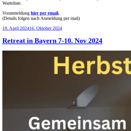
Warteliste.
Voranmeldung
hier per email
.
(Details folgen nach Anmeldung per mail)
Veröffentlicht
19. April 2024
16. Oktober 2024
am
Retreat in Bayern 7-10. Nov 2024