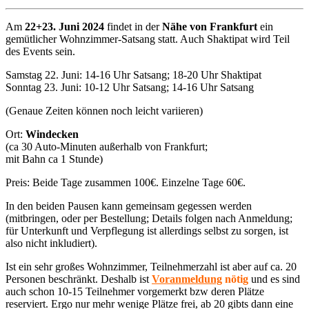
Am
22+23. Juni 2024
findet in der
Nähe von Frankfurt
ein
gemütlicher Wohnzimmer-Satsang statt. Auch Shaktipat wird Teil
des Events sein.
Samstag 22. Juni: 14-16 Uhr Satsang; 18-20 Uhr Shaktipat
Sonntag 23. Juni: 10-12 Uhr Satsang; 14-16 Uhr Satsang
(Genaue Zeiten können noch leicht variieren)
Ort:
Windecken
(ca 30 Auto-Minuten außerhalb von Frankfurt;
mit Bahn ca 1 Stunde)
Preis: Beide Tage zusammen 100€. Einzelne Tage 60€.
In den beiden Pausen kann gemeinsam gegessen werden
(mitbringen, oder per Bestellung; Details folgen nach Anmeldung;
für Unterkunft und Verpflegung ist allerdings selbst zu sorgen, ist
also nicht inkludiert).
Ist ein sehr großes Wohnzimmer, Teilnehmerzahl ist aber auf ca. 20
Personen beschränkt. Deshalb ist
Voranmeldung
nötig
und es sind
auch schon 10-15 Teilnehmer vorgemerkt bzw deren Plätze
reserviert. Ergo nur mehr wenige Plätze frei, ab 20 gibts dann eine