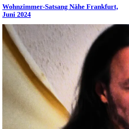
fällt
aus;
Wohnzimmer-Satsang Nähe Frankfurt,
Sonntag
Juni 2024
findet
statt“