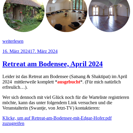
„Retreat
weiterlesen
in
Veröffentlicht
16. März 2024
17. März 2024
Bayern
am
7-
10.
Retreat am Bodensee, April 2024
Nov
2024“
Leider ist das Retreat am Bodensee (Satsang & Shaktipat) im April
2024 mittlerweile komplett *
ausgebucht
*. (Für mich natürlich
erfreulich…).
Wer sich dennoch mit viel Glück noch für die Warteliste registrieren
möchte, kann das unter folgendem Link versuchen und die
Veranstalterin (Swantje, von Jetzt-TV) kontaktieren:
Klicke, um auf Retreat-am-Bodensee-mit-Edgar-Hofer.pdf
zuzugreifen