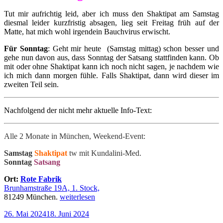
Tut mir aufrichtig leid, aber ich muss den Shaktipat am Samstag
diesmal leider kurzfristig absagen, lieg seit Freitag früh auf der
Matte, hat mich wohl irgendein Bauchvirus erwischt.
Für Sonntag
: Geht mir heute (Samstag mittag) schon besser und
gehe nun davon aus, dass Sonntag der Satsang stattfinden kann. Ob
mit oder ohne Shaktipat kann ich noch nicht sagen, je nachdem wie
ich mich dann morgen fühle. Falls Shaktipat, dann wird dieser im
zweiten Teil sein.
Nachfolgend der nicht mehr aktuelle Info-Text:
Alle 2 Monate in München, Weekend-Event:
Samstag
Shaktipat
tw mit Kundalini-Med.
Sonntag
Satsang
Ort:
Rote Fabrik
Brunhamstraße 19A, 1. Stock,
„Samstag
81249 München.
weiterlesen
20.
Veröffentlicht
26. Mai 2024
18. Juni 2024
Juli
am