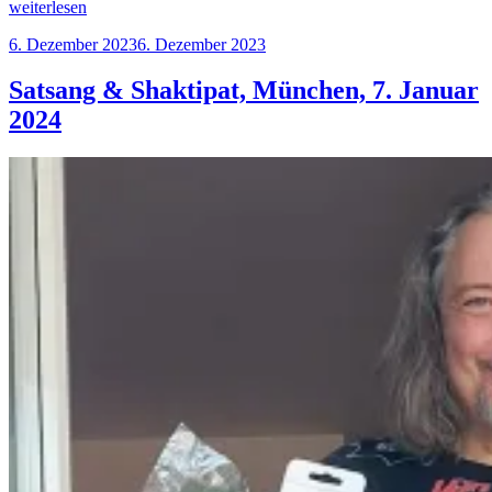
„Satsang
weiterlesen
&
Veröffentlicht
6. Dezember 2023
6. Dezember 2023
Shaktipat,
am
München,
2+3.
Satsang & Shaktipat, München, 7. Januar
März
2024
2024“