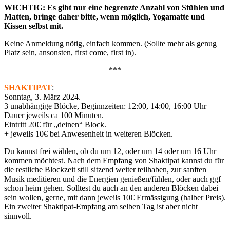
WICHTIG: Es gibt nur eine begrenzte Anzahl von Stühlen und
Matten, bringe daher bitte, wenn möglich, Yogamatte und
Kissen selbst mit.
Keine Anmeldung nötig, einfach kommen. (Sollte mehr als genug
Platz sein, ansonsten, first come, first in).
***
SHAKTIPAT
:
Sonntag, 3. März 2024.
3 unabhängige Blöcke, Beginnzeiten: 12:00, 14:00, 16:00 Uhr
Dauer jeweils ca 100 Minuten.
Eintritt 20€ für „deinen“ Block.
+ jeweils 10€ bei Anwesenheit in weiteren Blöcken.
Du kannst frei wählen, ob du um 12, oder um 14 oder um 16 Uhr
kommen möchtest. Nach dem Empfang von Shaktipat kannst du für
die restliche Blockzeit still sitzend weiter teilhaben, zur sanften
Musik meditieren und die Energien genießen/fühlen, oder auch ggf
schon heim gehen. Solltest du auch an den anderen Blöcken dabei
sein wollen, gerne, mit dann jeweils 10€ Ermässigung (halber Preis).
Ein zweiter Shaktipat-Empfang am selben Tag ist aber nicht
sinnvoll.