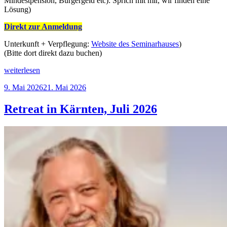
Mindestpension, Bürgergeld etc): Sprich mit mir, wir finden eine
Lösung)
Direkt zur Anmeldung
Unterkunft + Verpflegung:
Website des Seminarhauses
)
(Bitte dort direkt dazu buchen)
„Retreat
weiterlesen
in
Veröffentlicht
9. Mai 2026
21. Mai 2026
Bayern
am
27-
30.
Retreat in Kärnten, Juli 2026
Mai
2027“