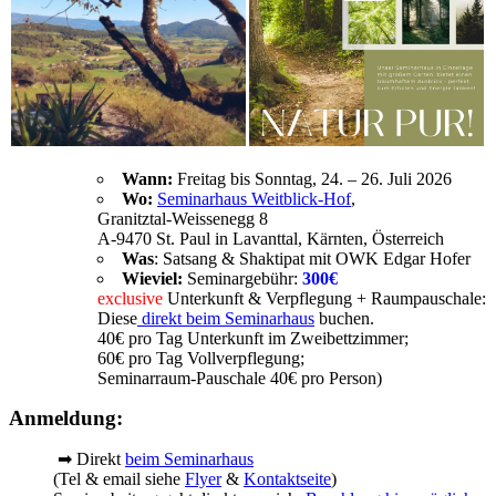
Wann:
Freitag bis Sonntag, 24. – 26. Juli 2026
Wo:
Seminarhaus Weitblick-Hof
,
Granitztal-Weissenegg 8
A-9470 St. Paul in Lavanttal, Kärnten, Österreich
Was
: Satsang & Shaktipat mit OWK Edgar Hofer
Wieviel:
Seminargebühr:
300€
exclusive
Unterkunft & Verpflegung + Raumpauschale:
Diese
direkt beim Seminarhaus
buchen.
40€ pro Tag Unterkunft im Zweibettzimmer;
60€ pro Tag Vollverpflegung;
Seminarraum-Pauschale 40€ pro Person)
Anmeldung:
➡ Direkt
beim Seminarhaus
(Tel & email siehe
Flyer
&
Kontaktseite
)