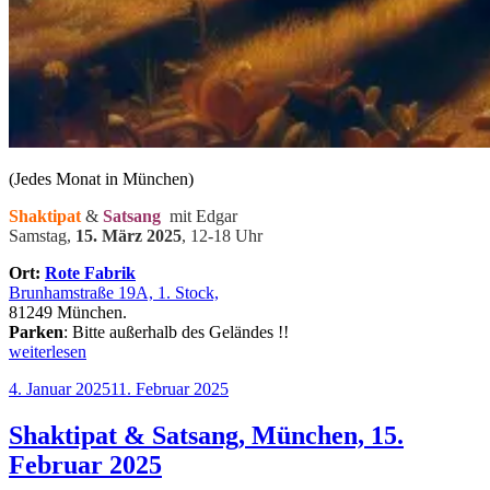
(Jedes Monat in München)
Shaktipat
&
Satsang
mit Edgar
Samstag,
15. März 2025
, 12-18 Uhr
Ort:
Rote Fabrik
Brunhamstraße 19A, 1. Stock,
81249 München.
Parken
: Bitte außerhalb des Geländes !!
„Shaktipat
weiterlesen
&
Veröffentlicht
4. Januar 2025
11. Februar 2025
Satsang,
am
München,
15.
Shaktipat & Satsang, München, 15.
März
Februar 2025
2025“