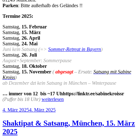
Parken
: Bitte außerhalb des Geländes !!
Termine 2025:
Samstag,
15. Februar
Samstag,
15. März
Samstag,
26. April
Samstag,
24. Mai
Juni kein Satsang (=>
Sommer-Retreat in Bayern
)
Samstag,
26. Juli
August+September: Sommerpause
Samstag,
18. Oktober
Samstag,
15. November
(
abgesagt
– Ersatz:
Satsang mit Sabine
Kroiss
)
ab Dezember dzt kein Satsang in München – Winterpause
… immer von 12 bis ~17 Uhhttps://linktr.ee/sabinekroissr
„Shaktipat
(Puffer bis 18 Uhr)
weiterlesen
&
Veröffentlicht
4. März 2025
4. März 2025
Satsang,
am
München,
2025“
Shaktipat & Satsang, München, 15. März
2025