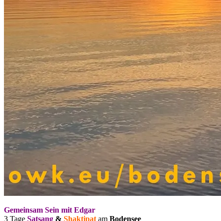
Gemeinsam Sein mit Edgar
3 Tage
Satsang
&
Shaktipat
am
Bodensee