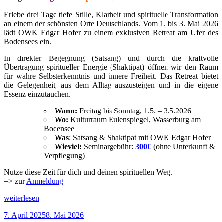
Erlebe drei Tage tiefe Stille, Klarheit und spirituelle Transformation
an einem der schönsten Orte Deutschlands. Vom 1. bis 3. Mai 2026
lädt OWK Edgar Hofer zu einem exklusiven Retreat am Ufer des
Bodensees ein.
In direkter Begegnung (Satsang) und durch die kraftvolle
Übertragung spiritueller Energie (Shaktipat) öffnen wir den Raum
für wahre Selbsterkenntnis und innere Freiheit. Das Retreat bietet
die Gelegenheit, aus dem Alltag auszusteigen und in die eigene
Essenz einzutauchen.
Wann:
Freitag bis Sonntag, 1.5. – 3.5.2026
Wo:
Kulturraum Eulenspiegel, Wasserburg am
Bodensee
Was
: Satsang & Shaktipat mit OWK Edgar Hofer
Wieviel:
Seminargebühr:
300€
(ohne Unterkunft &
Verpflegung)
Nutze diese Zeit für dich und deinen spirituellen Weg.
=> zur
Anmeldung
„Retreat
weiterlesen
am
Veröffentlicht
7. April 2025
8. Mai 2026
Bodensee,