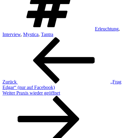
Erleuchtung
,
Interview
,
Mystica
,
Tantra
Beitragsnavigation
Vorheriger
Beitrag
Zurück
„Frag
Edgar“ (nur auf Facebook)
Nächster
Weiter
Praxis wieder geöffnet
Beitrag