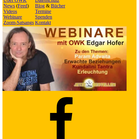
Über OWK
Datenschutz
News
(
Feed
)
Blog
&
Bücher
Videos
Termine
Webinare
Spenden
Zoom-Satsangs
Kontakt
Facebook