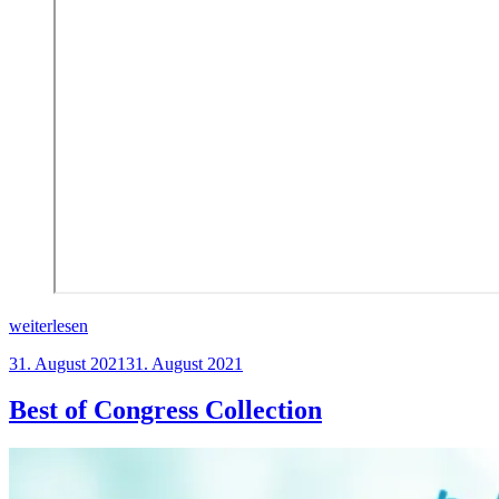
„Kongress
weiterlesen
Trauma
Veröffentlicht
31. August 2021
31. August 2021
&
am
Spiritualität“
Best of Congress Collection