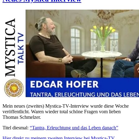
Mystica-
TV“
Mein neues (zweites) Mystica-TV-Interview wurde diese Woche
veröffentlicht. Waren wieder total schöne Fragen vom lieben
Thomas Schmelzer.
Titel diesmal:
“Tantra, Erleuchtung und das Leben danach”
„Neues
Hier direkt zu meinem zweiten Interview bei Mystica-TV