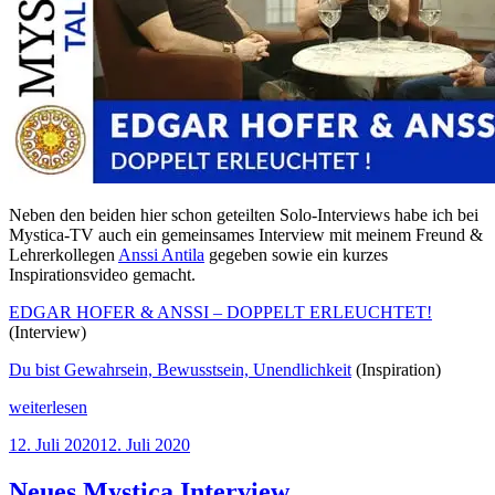
Neben den beiden hier schon geteilten Solo-Interviews habe ich bei
Mystica-TV auch ein gemeinsames Interview mit meinem Freund &
Lehrerkollegen
Anssi Antila
gegeben sowie ein kurzes
Inspirationsvideo gemacht.
EDGAR HOFER & ANSSI – DOPPELT ERLEUCHTET!
(Interview)
Du bist Gewahrsein, Bewusstsein, Unendlichkeit
(Inspiration)
„Weitere
weiterlesen
Videos
Veröffentlicht
12. Juli 2020
12. Juli 2020
mit
am
mir
auf
Neues Mystica Interview