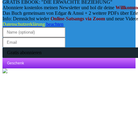
GRATIS EBOOK: "DIE ERWACHTE BEZIEHUNG"
Abonniere kostenlos meinen Newsletter und hol dir deine
Willkomme
Das Buch gemeinsam von Edgar & Anssi + 2 weitere PDFs über Erl
Info: Demnächst wieder
Online-Satsangs via Zoom
und neue Video
Datenschutzerklärung
beachten
Gratis abonnieren
Geschenk