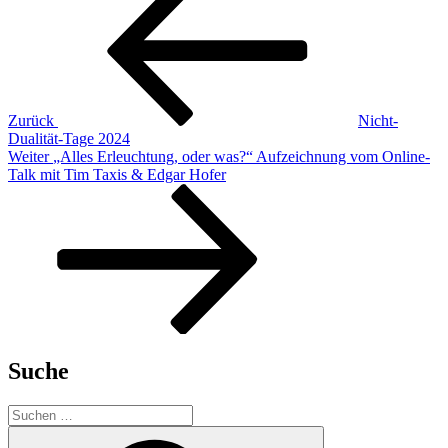
Beitrag
Zurück
Nicht-
Dualität-Tage 2024
Nächster
Weiter
„Alles Erleuchtung, oder was?“ Aufzeichnung vom Online-
Beitrag
Talk mit Tim Taxis & Edgar Hofer
Suche
Suchen
nach:
Suchen