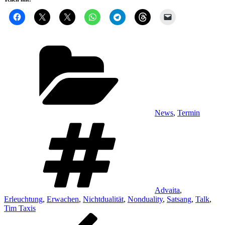
Kategorien
News
,
Termin
Schlagwörter
Advaita
,
Erleuchtung
,
Erwachen
,
Nichtdualität
,
Nonduality
,
Satsang
,
Talk
,
Tim Taxis
Beitragsnavigation
Vorheriger