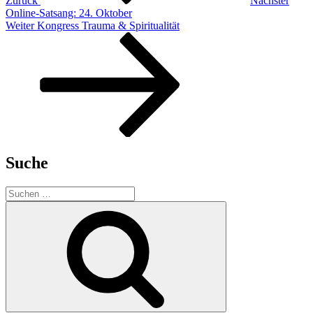
Zurück
Nächster
Online-Satsang: 24. Oktober
Nächster
Weiter
Kongress Trauma & Spiritualität
Beitrag
Suche
Suchen
nach:
Suchen