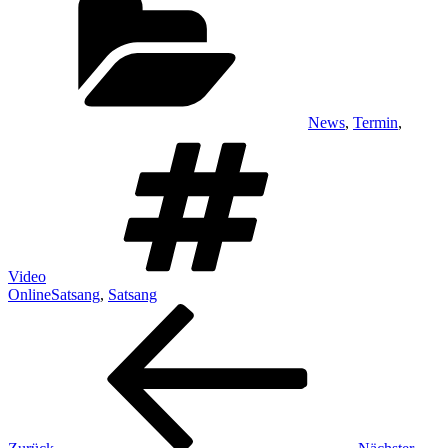
News
,
Termin
,
Schlagwörter
Video
OnlineSatsang
,
Satsang
Beitragsnavigation
Vorheriger
Beitrag