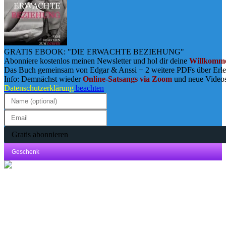
GRATIS EBOOK: "DIE ERWACHTE BEZIEHUNG"
Abonniere kostenlos meinen Newsletter und hol dir deine
Willkomme
Das Buch gemeinsam von Edgar & Anssi + 2 weitere PDFs über Erl
Info: Demnächst wieder
Online-Satsangs via Zoom
und neue Video
Datenschutzerklärung
beachten
Gratis abonnieren
Geschenk