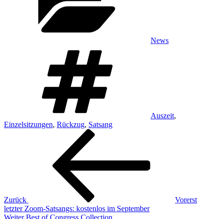
News
Schlagwörter
Auszeit
,
Einzelsitzungen
,
Rückzug
,
Satsang
Beitragsnavigation
Vorheriger
Beitrag
Zurück
Vorerst
letzter Zoom-Satsangs: kostenlos im September
Nächster
Weiter
Best of Congress Collection