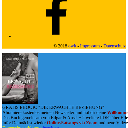
© 2018
owk
-
Impressum
-
Datenschutz
GRATIS EBOOK: "DIE ERWACHTE BEZIEHUNG"
Abonniere kostenlos meinen Newsletter und hol dir deine
Willkomme
Das Buch gemeinsam von Edgar & Anssi + 2 weitere PDFs über Erl
Info: Demnächst wieder
Online-Satsangs via Zoom
und neue Video
Datenschutzerklärung
beachten