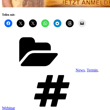
Teilen mit:
Kategorien
News
,
Termin
,
Schlagwörter
Webinar