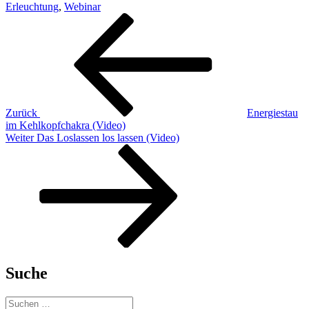
Erleuchtung
,
Webinar
Beitragsnavigation
Vorheriger
Beitrag
Zurück
Energiestau
im Kehlkopfchakra (Video)
Nächster
Weiter
Das Loslassen los lassen (Video)
Beitrag
Suche
Suchen