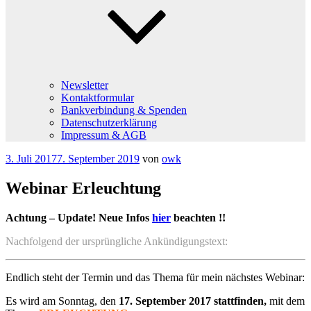
Newsletter
Kontaktformular
Bankverbindung & Spenden
Datenschutzerklärung
Impressum & AGB
Veröffentlicht
3. Juli 2017
7. September 2019
von
owk
am
Webinar Erleuchtung
Achtung – Update! Neue Infos
hier
beachten !!
Nachfolgend der ursprüngliche Ankündigungstext:
Endlich steht der Termin und das Thema für mein nächstes Webinar:
Es wird am Sonntag, den
17. September 2017 stattfinden,
mit dem