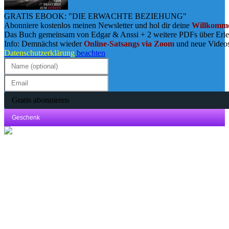
GRATIS EBOOK: "DIE ERWACHTE BEZIEHUNG"
Abonniere kostenlos meinen Newsletter und hol dir deine
Willkomme
Das Buch gemeinsam von Edgar & Anssi + 2 weitere PDFs über Erl
Info: Demnächst wieder
Online-Satsangs via Zoom
und neue Video
Datenschutzerklärung
beachten
Gratis abonnieren
Geschenk