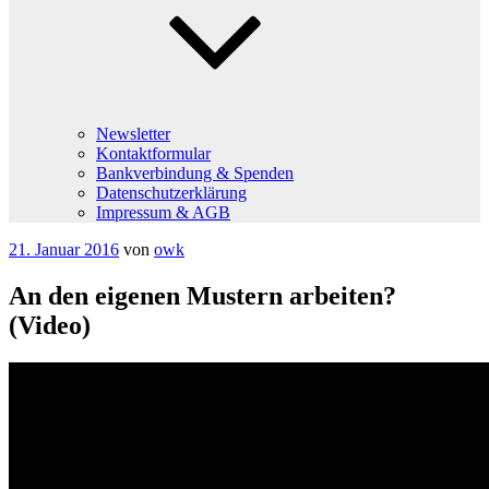
Newsletter
Kontaktformular
Bankverbindung & Spenden
Datenschutzerklärung
Impressum & AGB
Veröffentlicht
21. Januar 2016
von
owk
am
An den eigenen Mustern arbeiten?
(Video)