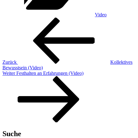
Video
Beitragsnavigation
Vorheriger
Beitrag
Zurück
Kollektives
Bewusstsein (Video)
Nächster
Weiter
Festhalten an Erfahrungen (Video)
Beitrag
Suche