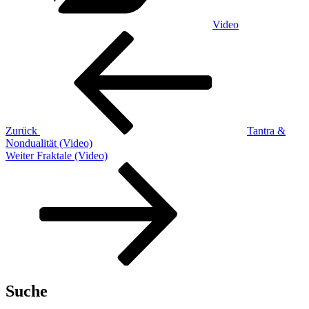
Video
Beitragsnavigation
Vorheriger
Beitrag
Zurück
Tantra &
Nondualität (Video)
Nächster
Weiter
Fraktale (Video)
Beitrag
Suche