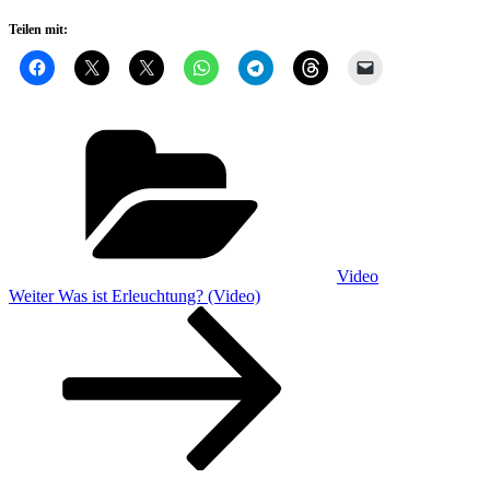
Teilen mit:
Kategorien
Video
Beitragsnavigation
Nächster
Weiter
Was ist Erleuchtung? (Video)
Beitrag