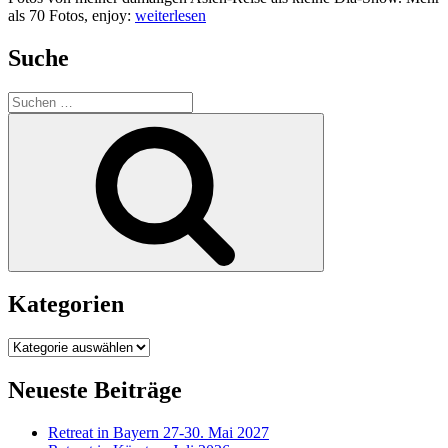
„Interview
als 70 Fotos, enjoy:
weiterlesen
zur
Asienreise
Suche
2017-
19“
Suchen
nach:
Suchen
Kategorien
Kategorien
Neueste Beiträge
Retreat in Bayern 27-30. Mai 2027