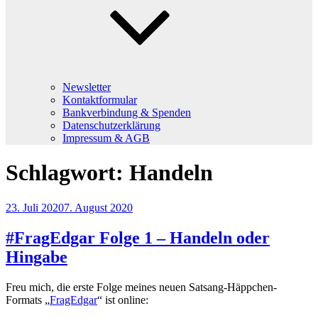
Newsletter
Kontaktformular
Bankverbindung & Spenden
Datenschutzerklärung
Impressum & AGB
Schlagwort:
Handeln
Veröffentlicht
23. Juli 2020
7. August 2020
am
#FragEdgar Folge 1 – Handeln oder
Hingabe
Freu mich, die erste Folge meines neuen Satsang-Häppchen-
Formats „
FragEdgar
“ ist online: