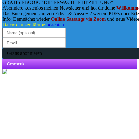
GRATIS EBOOK: "DIE ERWACHTE BEZIEHUNG"
Abonniere kostenlos meinen Newsletter und hol dir deine
Willkomme
Das Buch gemeinsam von Edgar & Anssi + 2 weitere PDFs über Erl
Info: Demnächst wieder
Online-Satsangs via Zoom
und neue Video
Datenschutzerklärung
beachten
Gratis abonnieren
Geschenk