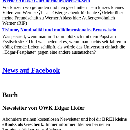
Werner Ablass: Ganz normales Mensch-Sein
Vor kurzem wo gefunden und neu geschnitten – ein kurzes kleines
Video von Werner 🙂 – als Ostergeschenk für heute 🙂 Mehr über
meine Freundschaft zu Werner Ablass hier: Außergewöhnlich
Werner (RIP)
Träume, Nondualität und multidimensionales Bewusstsein
Was passiert, wenn man im Traum plötzlich mit dem Papst am
Esstisch sitzt? Und was bedeutet es, wenn man nachts seit Jahren in
völlig fremde Leben schlüpft, als würde das Universum einfach die
„Edgar-Festplatte“ gegen eine andere austauschen?
News auf Facebook
Buch
Newsletter von OWK Edgar Hofer
Abonniere meinen kostenlosen Newsletter und hol dir
DREI kleine
eBooks als Geschenk.
Immer informiert bleiben bei neuen
Terminen, Videos oder Büchern.