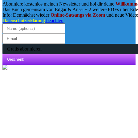
Abonniere kostenlos meinen Newsletter und hol dir deine
Willkomme
Das Buch gemeinsam von Edgar & Anssi + 2 weitere PDFs über Erl
Info: Demnächst wieder
Online-Satsangs via Zoom
und neue Video
Datenschutzerklärung
beachten
Gratis abonnieren
Geschenk