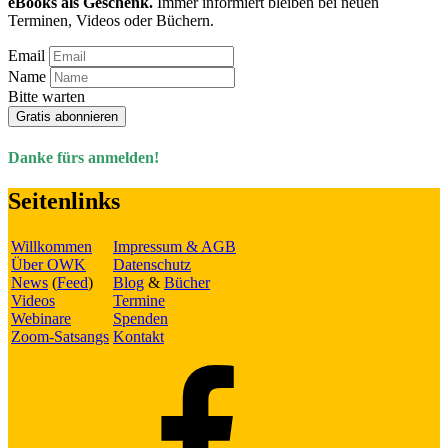
eBooks als Geschenk.
Immer informiert bleiben bei neuen
Terminen, Videos oder Büchern.
Email
Name
Bitte warten
Gratis abonnieren
Danke fürs anmelden!
Seitenlinks
Willkommen
Impressum & AGB
Über OWK
Datenschutz
News
(
Feed
)
Blog
&
Bücher
Videos
Termine
Webinare
Spenden
Zoom-Satsangs
Kontakt
Facebook