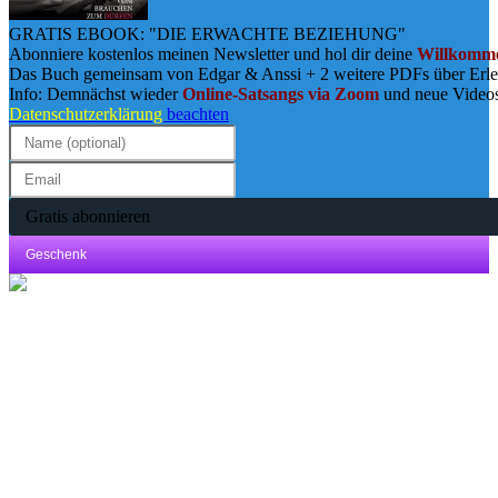
GRATIS EBOOK: "DIE ERWACHTE BEZIEHUNG"
Abonniere kostenlos meinen Newsletter und hol dir deine
Willkomme
Das Buch gemeinsam von Edgar & Anssi + 2 weitere PDFs über Erl
Info: Demnächst wieder
Online-Satsangs via Zoom
und neue Video
Datenschutzerklärung
beachten
Gratis abonnieren
Geschenk