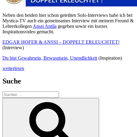
Neben den beiden hier schon geteilten Solo-Interviews habe ich bei
Mystica-TV auch ein gemeinsames Interview mit meinem Freund &
Lehrerkollegen
Anssi Antila
gegeben sowie ein kurzes
Inspirationsvideo gemacht.
EDGAR HOFER & ANSSI – DOPPELT ERLEUCHTET!
(Interview)
Du bist Gewahrsein, Bewusstsein, Unendlichkeit
(Inspiration)
„Weitere
weiterlesen
Videos
mit
Suche
mir
auf
Suchen
Mystica-
nach:
TV“
Suchen